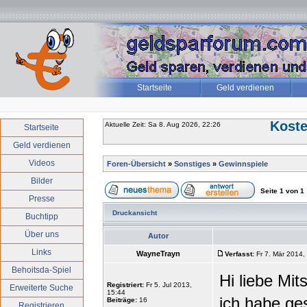
Startseite
Geld verdienen
Koste
Aktuelle Zeit: Sa 8. Aug 2026, 22:26
Startseite
Geld verdienen
Videos
Foren-Übersicht
»
Sonstiges
»
Gewinnspiele
Bilder
Seite
1
von
1
Presse
Druckansicht
Buchtipp
Über uns
Autor
Links
WayneTrayn
Verfasst:
Fr 7. Mär 2014,
Behoitsda-Spiel
Hi liebe Mit
Registriert:
Fr 5. Jul 2013,
Erweiterte Suche
15:44
ich habe ge
Beiträge:
16
Registrieren