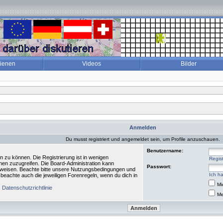
dienen
Videos
Bilder
Anmelden
Du musst registriert und angemeldet sein, um Profile anzuschauen.
Benutzername:
n zu können. Die Registrierung ist in wenigen
Regist
ionen zuzugreifen. Die Board-Administration kann
Passwort:
zuweisen. Beachte bitte unsere Nutzungsbedingungen und
Ich h
 beachte auch die jeweiligen Forenregeln, wenn du dich in
Mi
|
Datenschutzrichtlinie
Me