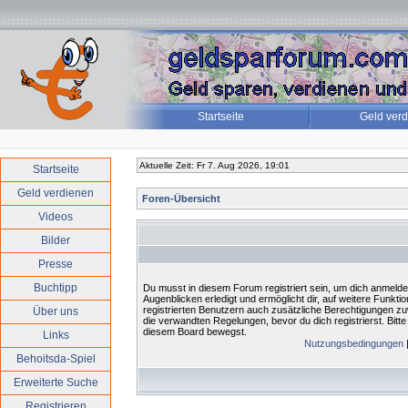
Startseite
Geld ver
Aktuelle Zeit: Fr 7. Aug 2026, 19:01
Startseite
Geld verdienen
Foren-Übersicht
Videos
Bilder
Presse
Buchtipp
Du musst in diesem Forum registriert sein, um dich anmelde
Augenblicken erledigt und ermöglicht dir, auf weitere Funkt
registrierten Benutzern auch zusätzliche Berechtigungen 
Über uns
die verwandten Regelungen, bevor du dich registrierst. Bitte
diesem Board bewegst.
Links
Nutzungsbedingungen
Behoitsda-Spiel
Erweiterte Suche
Registrieren