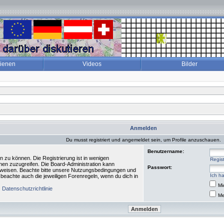
dienen
Videos
Bilder
Anmelden
Du musst registriert und angemeldet sein, um Profile anzuschauen.
Benutzername:
n zu können. Die Registrierung ist in wenigen
Regist
ionen zuzugreifen. Die Board-Administration kann
Passwort:
zuweisen. Beachte bitte unsere Nutzungsbedingungen und
Ich h
 beachte auch die jeweiligen Forenregeln, wenn du dich in
Mi
|
Datenschutzrichtlinie
Me